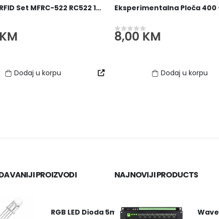
Arduino RFID Set MFRC-522 RC522 13.56 MHz
KM
8,00
KM
 5
0
out of 5
Dodaj u korpu
Dodaj u korpu
AVANIJI PROIZVODI
NAJNOVIJI PRODUCTS
RGB LED Dioda 5mm
Waves