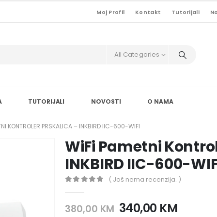
Moj Profil
Kontakt
Tutorijali
No
All Categories
A
TUTORIJALI
NOVOSTI
O NAMA
TNI KONTROLER PRSKALICA – INKBIRD IIC-600-WIFI
WiFi Pametni Kontrol
INKBIRD IIC-600-WIF
( Još nema recenzija. )
0
out of 5
Original
Curren
340,00
KM
380,00
KM