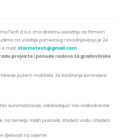
armoTech d.o.o. ima direktnu saradnju sa Firmom
nudimo na uređaje pametnog navodnjavanja je 24
a e mail:
starmotech@gmail.com
.
zradu projekta i ponude radova za građevinske
miranje putem mobitela. Za korištenje kontrolera
stav automatizacije, oslobađajući Vas svakodnevne
, na temelju Vaših postavki, štedeći vodu i štedeći
e djelovati na vrijeme.