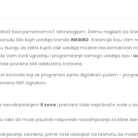
godina) bavi pametnom IoT tehnologijom. Želimo naglasiti da St
ponudu bilo kojih uređaja brenda
INKBIRD
. Garancija koju Vam 
 slučaju da želite kupiti više uređaja možete nas kontaktirati n
a Vam izvrši ugradnju i programiranje samoga uređaja, kao i
i
Vaše površine bile adekvatno tretirane.
ni kontroler koji se programira samo digitalnim putem – progra
krivena WiFi signalom.
anje navodnjavanjem
6 zona
i pretvara Vaše raspršivače vode u si
šu tako da može pauzirati rasporede navodnjavanja za kišne dane
avodnjavanje završeno, primit ćete obavijest na telefonu da možet