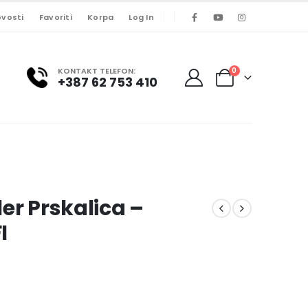
vosti
Favoriti
Korpa
Log In
KONTAKT TELEFON:
0
+387 62 753 410
er Prskalica –
I
t