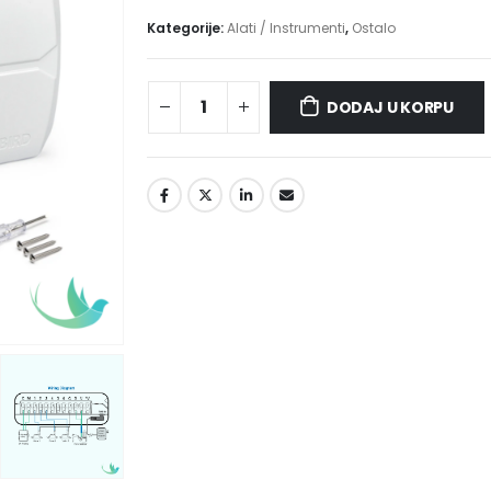
price
price
was:
is:
Kategorije:
Alati / Instrumenti
,
Ostalo
380,00 KM.
340,00
DODAJ U KORPU