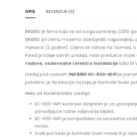
OPIS
RECENZIJE (0)
INKBIRD je firma koja se od svoga osnivanja (2010 
INKBIRD pri čemu možemo obezbjediti najpovoljniju 
mjeseca (2 godine). Cijena se odnosi na 1 komad, a u
Pored prodaje samih uređaja, naše predueće može d
radove, vodovodne i elektro instalacije
kako bi 
Uređaj pod nazivom
INKBIRD IIC-600-WIFI
je pamet
potrebno je da lokacija na kojoj je kontroler bude po
Neke od karakteristika uređaja :
IIC-600-WIFI kontroler dizajniran je za upravlj
ponavljajuće rutine zalijevanja biljaka.
IIC-600-WIFI je kompatibilan sa senzorima za ki
novac.
Svaki put kada je kontroler izvan mreže ili je n