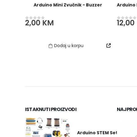
Arduino Mini Zvučnik - Buzzer
2,00
KM
12,00
0
out of 5
0
out of
Dodaj u korpu
ISTAKNUTI PROIZVODI
NAJPROD
Arduino STEM Set / Kit