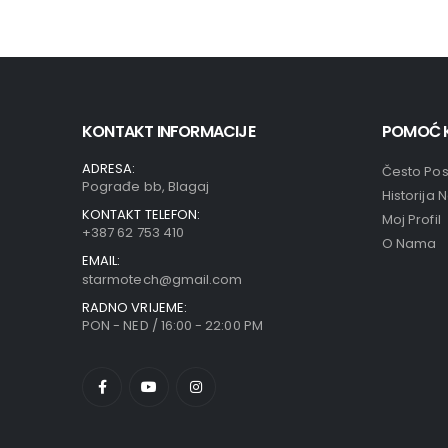
KONTAKT INFORMACIJE
POMOĆ 
ADRESA:
Često Pos
Pograđe bb, Blagaj
Historija 
KONTAKT TELEFON:
Moj Profil
+387 62 753 410
O Nama
EMAIL:
starmotech@gmail.com
RADNO VRIJEME:
PON - NED / 16:00 - 22:00 PM