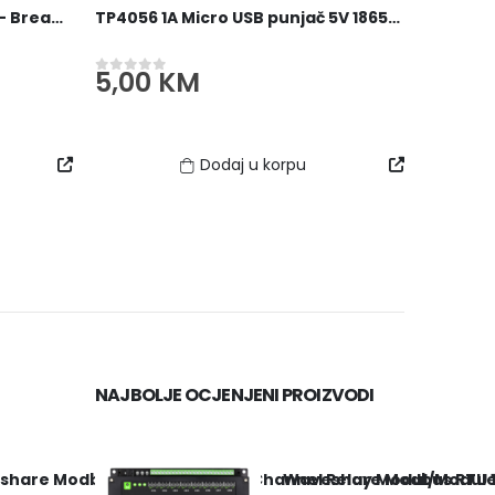
Eksperimentalna Ploča 400 - Breadboard
TP4056 1A Micro USB punjač 5V 18650 Baterije
5,00
KM
0
out of 5
Dodaj u korpu
NAJBOLJE OCJENJENI PROIZVODI
hare Modbus RTU 16 Kanala / Channel Relay Modul/Modul
Waveshare Modbus RTU 1