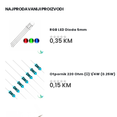
NAJPRODAVANIJI PROIZVODI
RGB LED Dioda 5mm
0,35
KM
0
out of 5
Otpornik 220 Ohm (Ω) 1/4W (0.25W)
0,15
KM
0
out of 5