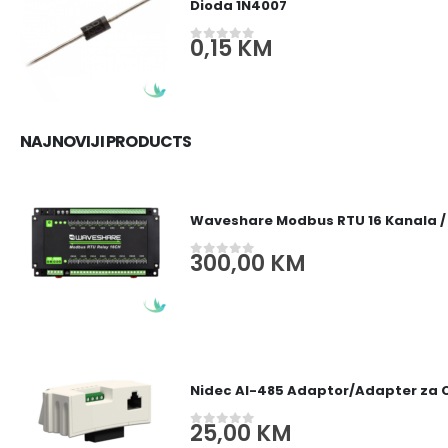
Dioda 1N4007
0,15
KM
0
out of 5
NAJNOVIJI PRODUCTS
Waveshare Modbus RTU 16 Kanala /
300,00
KM
0
out of 5
Nidec AI-485 Adaptor/Adapter za
25,00
KM
0
out of 5