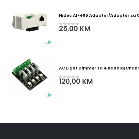
Nidec AI-485 Adaptor/Adapter za
25,00
KM
0
out of 5
AC Light Dimmer sa 4 Kanala/Channe
120,00
KM
0
out of 5