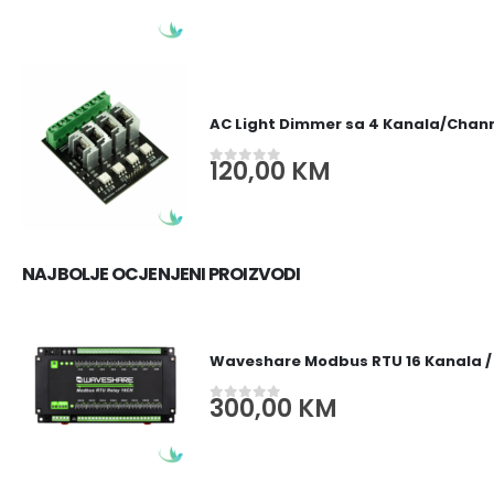
AC Light Dimmer sa 4 Kanala/Channe
120,00
KM
0
out of 5
NAJBOLJE OCJENJENI PROIZVODI
Waveshare Modbus RTU 16 Kanala /
300,00
KM
0
out of 5