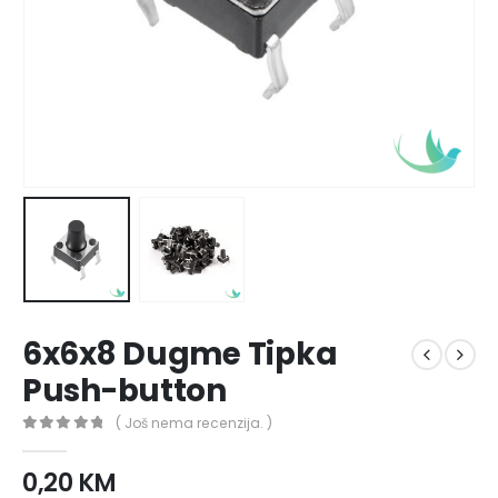
6x6x8 Dugme Tipka
Push-button
( Još nema recenzija. )
0
out of 5
0,20
KM