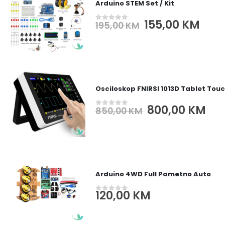
Arduino STEM Set / Kit
Original
Cur
155,00
KM
195,00
KM
0
out of 5
price
pric
was:
is:
195,00 KM.
155,
Osciloskop FNIRSI 1013D Tablet Tou
Original
Cur
800,00
KM
850,00
KM
0
out of 5
price
pri
was:
is:
850,00 KM.
800
Arduino 4WD Full Pametno Auto
120,00
KM
0
out of 5