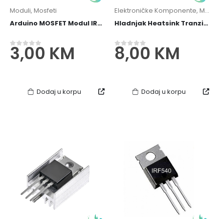
Moduli
,
Mosfeti
Elektroničke Komponente
,
Mosfeti
Arduino MOSFET Modul IRF520
Hladnjak Heatsink Tranzistor Mosfet 150x20x6mm
3,00
KM
8,00
KM
0
out of 5
0
out of 5
Dodaj u korpu
Dodaj u korpu