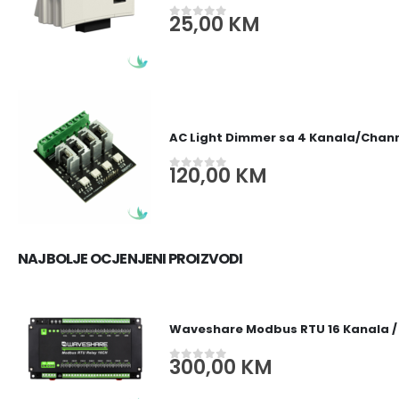
25,00
KM
0
out of 5
AC Light Dimmer sa 4 Kanala/Channe
120,00
KM
0
out of 5
NAJBOLJE OCJENJENI PROIZVODI
Waveshare Modbus RTU 16 Kanala /
300,00
KM
0
out of 5