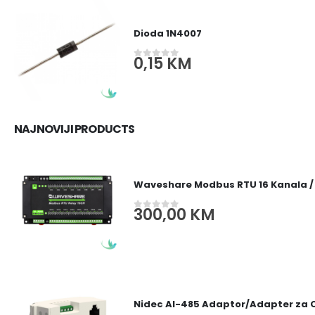
Dioda 1N4007
0,15
KM
0
out of 5
NAJNOVIJI PRODUCTS
Waveshare Modbus RTU 16 Kanala /
300,00
KM
0
out of 5
Nidec AI-485 Adaptor/Adapter za