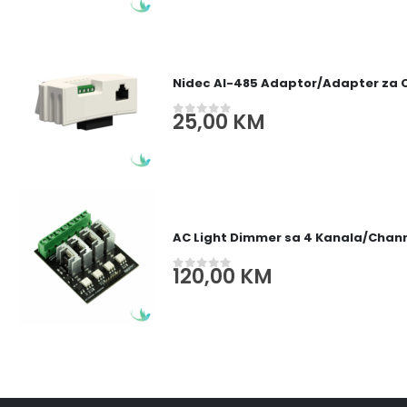
Nidec AI-485 Adaptor/Adapter za
25,00
KM
0
out of 5
AC Light Dimmer sa 4 Kanala/Channe
120,00
KM
0
out of 5