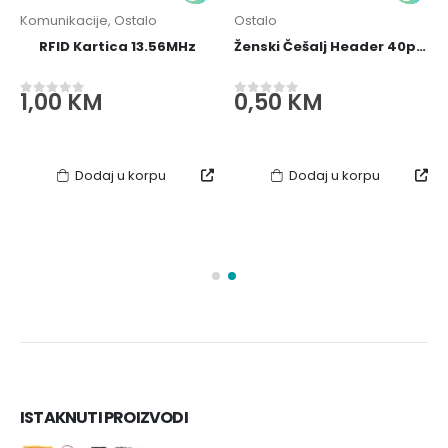
Komunikacije
,
Ostalo
Ostalo
RFID Kartica 13.56MHz
Ženski Češalj Header 40pin 2.54mm
1,00
KM
0,50
KM
0
out of 5
0
out of 5
Dodaj u korpu
Dodaj u korpu
ISTAKNUTI PROIZVODI