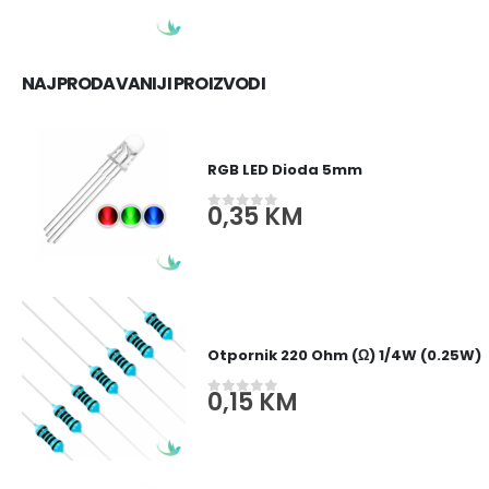
NAJPRODAVANIJI PROIZVODI
RGB LED Dioda 5mm
0,35
KM
0
out of 5
Otpornik 220 Ohm (Ω) 1/4W (0.25W)
0,15
KM
0
out of 5