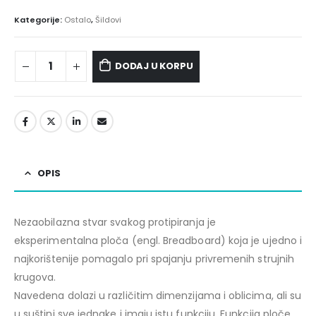
Kategorije:
Ostalo
,
Šildovi
DODAJ U KORPU
OPIS
Nezaobilazna stvar svakog protipiranja je
eksperimentalna ploča (engl. Breadboard) koja je ujedno i
najkorištenije pomagalo pri spajanju privremenih strujnih
krugova.
Navedena dolazi u različitim dimenzijama i oblicima, ali su
u suštini sve jednake i imaju istu funkciju. Funkcija ploče