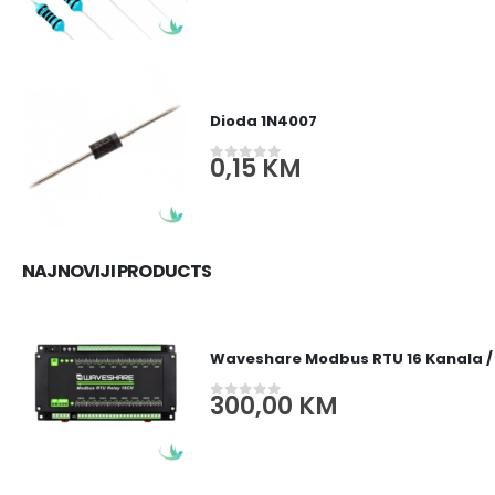
Dioda 1N4007
0,15
KM
0
out of 5
NAJNOVIJI PRODUCTS
Waveshare Modbus RTU 16 Kanala /
300,00
KM
0
out of 5