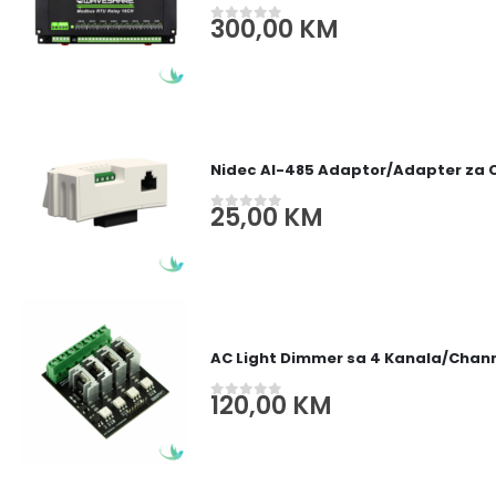
300,00
KM
0
out of 5
Nidec AI-485 Adaptor/Adapter za
25,00
KM
0
out of 5
AC Light Dimmer sa 4 Kanala/Channe
120,00
KM
0
out of 5