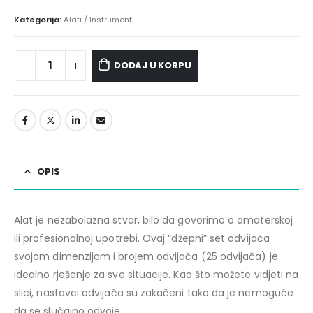
Kategorija:
Alati / Instrumenti
DODAJ U KORPU
OPIS
Alat je nezabolazna stvar, bilo da govorimo o amaterskoj
ili profesionalnoj upotrebi. Ovaj “džepni” set odvijača
svojom dimenzijom i brojem odvijača (25 odvijača) je
idealno rješenje za sve situacije. Kao što možete vidjeti na
slici, nastavci odvijača su zakačeni tako da je nemoguće
da se slučajno odvoje.