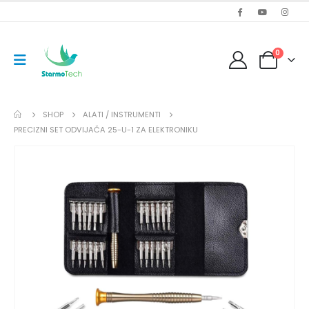
0
SHOP
ALATI / INSTRUMENTI
PRECIZNI SET ODVIJAČA 25-U-1 ZA ELEKTRONIKU