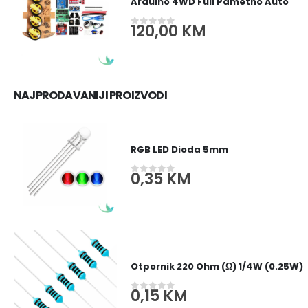
Arduino 4WD Full Pametno Auto
120,00
KM
0
out of 5
NAJPRODAVANIJI PROIZVODI
RGB LED Dioda 5mm
0,35
KM
0
out of 5
Otpornik 220 Ohm (Ω) 1/4W (0.25W)
0,15
KM
0
out of 5