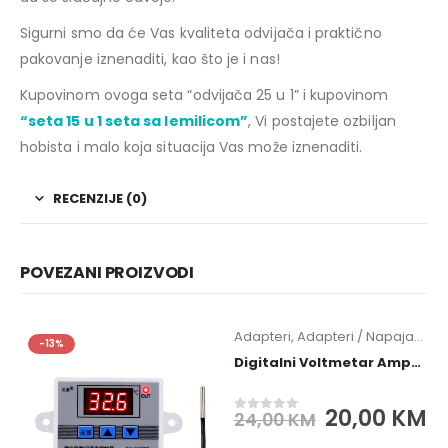
Sigurni smo da će Vas kvaliteta odvijača i praktično
pakovanje iznenaditi, kao što je i nas!
Kupovinom ovoga seta “odvijača 25 u 1” i kupovinom
“seta 15 u 1 seta sa lemilicom”
, Vi postajete ozbiljan
hobista i malo koja situacija Vas može iznenaditi.
RECENZIJE (0)
POVEZANI PROIZVODI
Adapteri
,
Adapteri / Napajanja
,
A
-13%
-17%
Digitalni Voltmetar Ampermetar AC 50-500V 0-100A
Original
C
20,00
KM
24,00
KM
0
out of 5
price
p