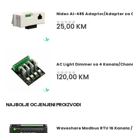
Nidec AI-485 Adaptor/Adapter za
25,00
KM
0
out of 5
AC Light Dimmer sa 4 Kanala/Channe
120,00
KM
0
out of 5
NAJBOLJE OCJENJENI PROIZVODI
Waveshare Modbus RTU 16 Kanala /