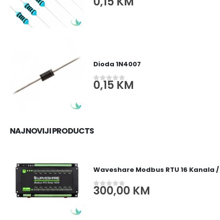
0,15
KM
0
out of 5
Dioda 1N4007
0,15
KM
0
out of 5
NAJNOVIJI PRODUCTS
Waveshare Modbus RTU 16 Kanala /
300,00
KM
0
out of 5