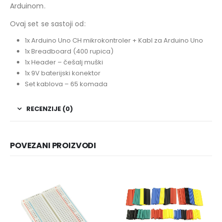
Arduinom.
Ovaj set se sastoji od:
1x Arduino Uno CH mikrokontroler + Kabl za Arduino Uno
1x Breadboard (400 rupica)
1x Header – češalj muški
1x 9V baterijski konektor
Set kablova – 65 komada
RECENZIJE (0)
POVEZANI PROIZVODI