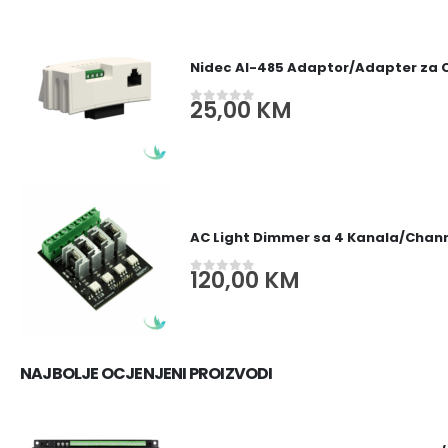
Nidec AI-485 Adaptor/Adapter za
25,00
KM
0
out of 5
AC Light Dimmer sa 4 Kanala/Channe
120,00
KM
0
out of 5
NAJBOLJE OCJENJENI PROIZVODI