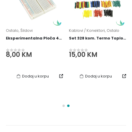
Ostalo
,
Šildovi
Kablovi / Konektori
,
Ostalo
Eksperimentalna Ploča 400 - Breadboard
Set 328 kom. Termo Toploskupljajuca Izolacija Buzir - Heat Shrink
8,00
KM
15,00
KM
0
out of 5
0
out of 5
Dodaj u korpu
Dodaj u korpu