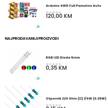
Arduino 4WD Full Pametno Auto
120,00
KM
0
out of 5
NAJPRODAVANIJI PROIZVODI
RGB LED Dioda 5mm
0,35
KM
0
out of 5
Otpornik 220 Ohm (Ω) 1/4W (0.25W)