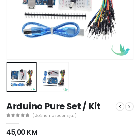
Arduino Pure Set / Kit
( Još nema recenzija. )
0
out of 5
45,00
KM