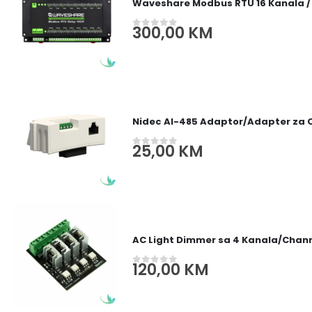
Waveshare Modbus RTU 16 Kanala /
300,00
KM
0
out of 5
Nidec AI-485 Adaptor/Adapter za
25,00
KM
0
out of 5
AC Light Dimmer sa 4 Kanala/Channe
120,00
KM
0
out of 5