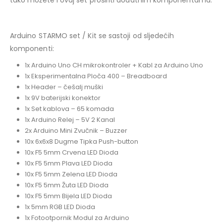
Arduino STARMO set / Kit se sastoji od sljedećih
komponenti:
1x Arduino Uno CH mikrokontroler + Kabl za Arduino Uno
1x Eksperimentalna Ploča 400 – Breadboard
1x Header – češalj muški
1x 9V baterijski konektor
1x Set kablova – 65 komada
1x Arduino Relej – 5V 2 Kanal
2x Arduino Mini Zvučnik – Buzzer
10x 6x6x8 Dugme Tipka Push-button
10x F5 5mm Crvena LED Dioda
10x F5 5mm Plava LED Dioda
10x F5 5mm Zelena LED Dioda
10x F5 5mm Žuta LED Dioda
10x F5 5mm Bijela LED Dioda
1x 5mm RGB LED Dioda
1x Fotootpornik Modul za Arduino