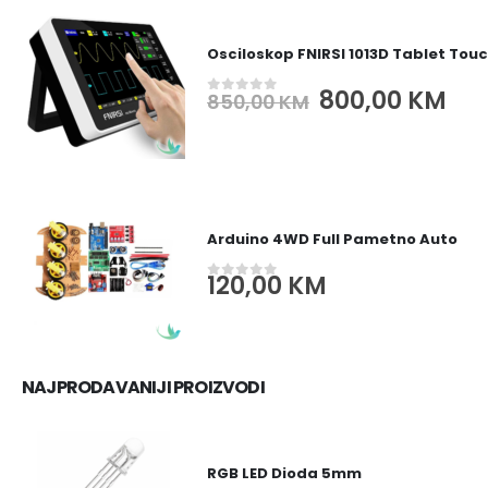
Osciloskop FNIRSI 1013D Tablet Tou
Original
Cur
800,00
KM
850,00
KM
0
out of 5
price
pri
was:
is:
850,00 KM.
800
Arduino 4WD Full Pametno Auto
120,00
KM
0
out of 5
NAJPRODAVANIJI PROIZVODI
RGB LED Dioda 5mm