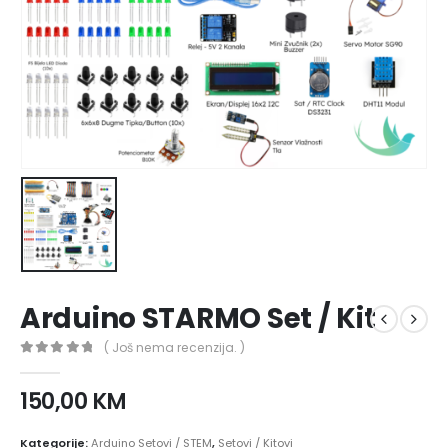
Arduino STARMO Set / Kit
( Još nema recenzija. )
0
out of 5
150,00
KM
Kategorije:
Arduino Setovi / STEM
,
Setovi / Kitovi