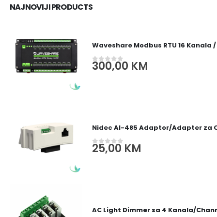
NAJNOVIJI PRODUCTS
Waveshare Modbus RTU 16 Kanala /
300,00
KM
0
out of 5
Nidec AI-485 Adaptor/Adapter za
25,00
KM
0
out of 5
AC Light Dimmer sa 4 Kanala/Channe