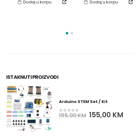
Dodaj u korpu
Dodaj u korpu
KM.
ISTAKNUTI PROIZVODI
Arduino STEM Set / Kit
Original
Cur
155,00
KM
195,00
KM
0
out of 5
price
pric
was:
is:
195,00 KM.
155,