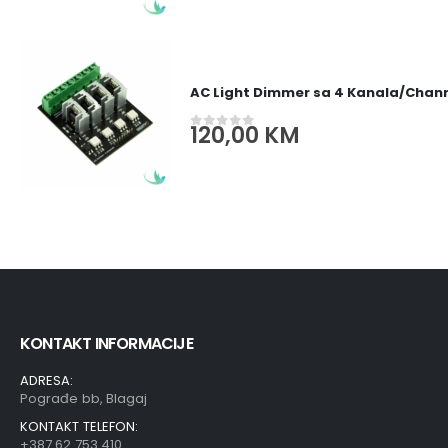
AC Light Dimmer sa 4 Kanala/Channe
120,00
KM
0
out of 5
KONTAKT INFORMACIJE
ADRESA:
Pograđe bb, Blagaj
KONTAKT TELEFON:
+387 62 753 410