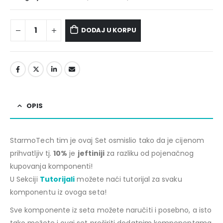
DODAJ U KORPU
OPIS
StarmoTech tim je ovaj Set osmislio tako da je cijenom
prihvatljiv tj.
10%
je
jeftiniji
za razliku od pojenačnog
kupovanja komponenti!
U Sekciji
Tutorijali
možete naći tutorijal za svaku
komponentu iz ovoga seta!
Sve komponente iz seta možete naručiti i posebno, a isto
tako možete i ovaj set proširiti dodatnim komponentama.