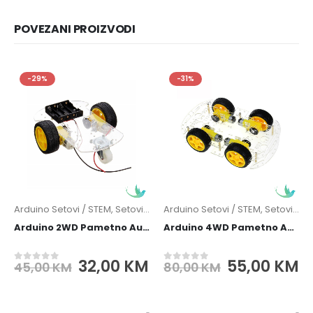
POVEZANI PROIZVODI
-29%
-31%
Arduino Setovi / STEM
,
Setovi / Kitovi
Arduino Setovi / STEM
,
Setovi / Kitovi
Arduino 2WD Pametno Auto
Arduino 4WD Pametno Auto
Original
Current
Original
C
32,00
KM
55,00
KM
45,00
KM
80,00
KM
0
out of 5
0
out of 5
t
price
price
price
p
was:
is:
was:
is
M.
45,00 KM.
32,00 KM.
80,00 KM.
5