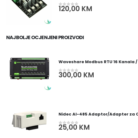
120,00
KM
0
out of 5
NAJBOLJE OCJENJENI PROIZVODI
Waveshare Modbus RTU 16 Kanala /
300,00
KM
0
out of 5
Nidec AI-485 Adaptor/Adapter za
25,00
KM
0
out of 5