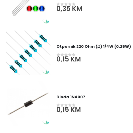
0,35
KM
0
out of 5
Otpornik 220 Ohm (Ω) 1/4W (0.25W)
0,15
KM
0
out of 5
Dioda 1N4007
0,15
KM
0
out of 5