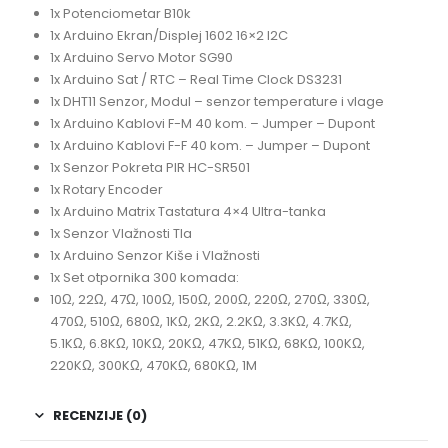
1x Potenciometar B10k
1x Arduino Ekran/Displej 1602 16×2 I2C
1x Arduino Servo Motor SG90
1x Arduino Sat / RTC – Real Time Clock DS3231
1x DHT11 Senzor, Modul – senzor temperature i vlage
1x Arduino Kablovi F-M 40 kom. – Jumper – Dupont
1x Arduino Kablovi F-F 40 kom. – Jumper – Dupont
1x Senzor Pokreta PIR HC-SR501
1x Rotary Encoder
1x Arduino Matrix Tastatura 4×4 Ultra-tanka
1x Senzor Vlažnosti Tla
1x Arduino Senzor Kiše i Vlažnosti
1x Set otpornika 300 komada:
10Ω, 22Ω, 47Ω, 100Ω, 150Ω, 200Ω, 220Ω, 270Ω, 330Ω,
470Ω, 510Ω, 680Ω, 1KΩ, 2KΩ, 2.2KΩ, 3.3KΩ, 4.7KΩ,
5.1KΩ, 6.8KΩ, 10KΩ, 20KΩ, 47KΩ, 51KΩ, 68KΩ, 100KΩ,
220KΩ, 300KΩ, 470KΩ, 680KΩ, 1M
RECENZIJE (0)