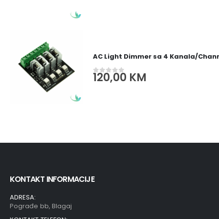
AC Light Dimmer sa 4 Kanala/Channe
120,00
KM
0
out of 5
KONTAKT INFORMACIJE
ADRESA:
Pograđe bb, Blagaj