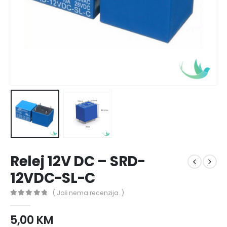
Relej 12V DC – SRD-
12VDC-SL-C
( Još nema recenzija. )
0
out of 5
5,00
KM