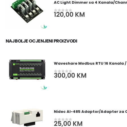
AC Light Dimmer sa 4 Kanala/Channe
120,00
KM
0
out of 5
NAJBOLJE OCJENJENI PROIZVODI
Waveshare Modbus RTU 16 Kanala /
300,00
KM
0
out of 5
Nidec AI-485 Adaptor/Adapter za
25,00
KM
0
out of 5