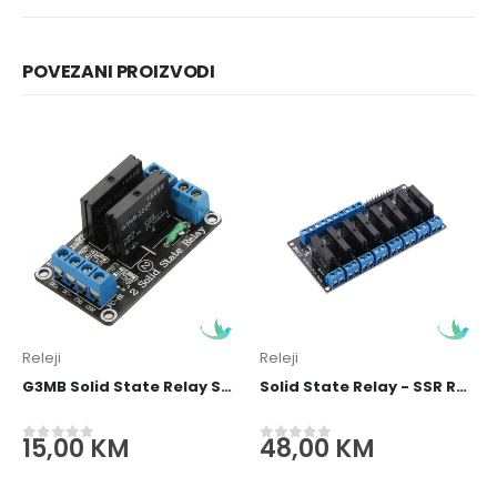
POVEZANI PROIZVODI
Releji
Releji
G3MB Solid State Relay SSR Relej 2 Kanala
Solid State Relay - SSR Relej 8 Kanala G3MB
15,00
KM
48,00
KM
0
out of 5
0
out of 5