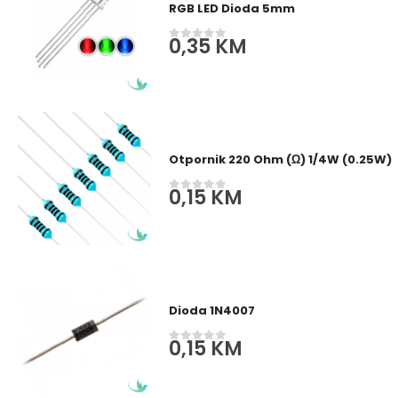
RGB LED Dioda 5mm
0,35
KM
0
out of 5
Otpornik 220 Ohm (Ω) 1/4W (0.25W)
0,15
KM
0
out of 5
Dioda 1N4007
0,15
KM
0
out of 5