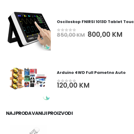
195,00 KM.
155,
Osciloskop FNIRSI 1013D Tablet Tou
Original
Cur
800,00
KM
850,00
KM
0
out of 5
price
pri
was:
is:
850,00 KM.
800
Arduino 4WD Full Pametno Auto
120,00
KM
0
out of 5
NAJPRODAVANIJI PROIZVODI