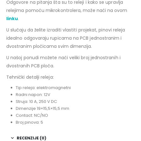
Odgovore na pitanja šta su to releji i kako se upravlja
relejima pomoću mikrokontrolera, može naći na ovom
linku
.
U slučaju da želite izraditi vlastiti projekat, pinovi releja
idealno odgovaraju rupicama na PCB jednostranim i
dvostranim pločicama svim dimenzija.
U našoj ponudi možete naći veliki broj jednostranih i
dvostranih PCB ploča.
Tehnički detalji releja:
Tip releja: elektromagnetni
Radni napon: 12V
Struja: 10 A, 250 V DC
Dimenzije 19×15,5×15,5 mm
Contact: NC/NO
Broj pinova: 5
RECENZIJE (0)