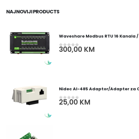
NAJNOVIJI PRODUCTS
Waveshare Modbus RTU 16 Kanala /
300,00
KM
0
out of 5
Nidec AI-485 Adaptor/Adapter za
25,00
KM
0
out of 5