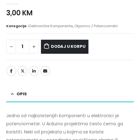
0
out of 5
3,00
KM
Kategorije:
Elektroničke Komponente
,
Otpornici / Potenciometri
DODAJ U KORPU
OPIS
Jedna od najkoristenijih komponenti u elektronici je
potenciometar. U Arduino projektima često ćemo ga
koristiti. Neki od projekata u kojima se koriste
potenciometri su: pozadinsko osvjetljenje ekrana ili