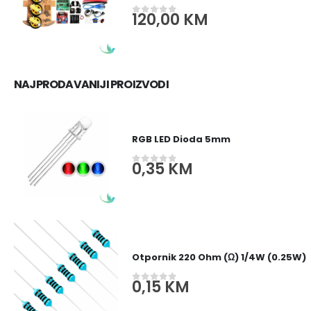
120,00
KM
0
out of 5
NAJPRODAVANIJI PROIZVODI
RGB LED Dioda 5mm
0,35
KM
0
out of 5
Otpornik 220 Ohm (Ω) 1/4W (0.25W)
0,15
KM
0
out of 5