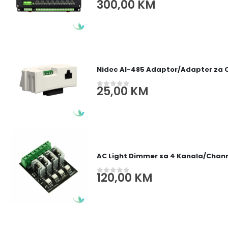
300,00
KM
0
out of 5
Nidec AI-485 Adaptor/Adapter za
25,00
KM
0
out of 5
AC Light Dimmer sa 4 Kanala/Channe
120,00
KM
0
out of 5