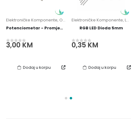
Elektroničke Komponente
,
Otpornici / Potenciometri
Elektroničke Komponente
,
LED Diode
Potenciometar - Promjenjivi Otpornik B250k B250kOhm
RGB LED Dioda 5mm
3,00
KM
0,35
KM
0
out of 5
0
out of 5
Dodaj u korpu
Dodaj u korpu