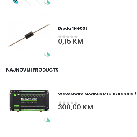
Dioda 1N4007
0,15
KM
0
out of 5
NAJNOVIJI PRODUCTS
Waveshare Modbus RTU 16 Kanala /
300,00
KM
0
out of 5