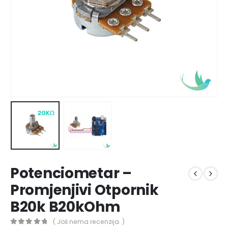
Potenciometar –
Promjenjivi Otpornik
B20k B20kOhm
( Još nema recenzija. )