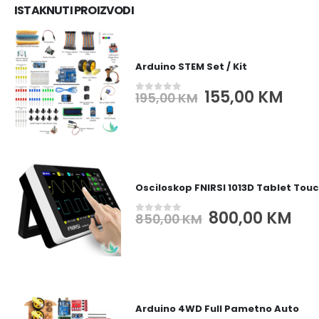
ISTAKNUTI PROIZVODI
Arduino STEM Set / Kit
Original
Cur
155,00
KM
195,00
KM
0
out of 5
price
pric
was:
is:
195,00 KM.
155,
Osciloskop FNIRSI 1013D Tablet Tou
Original
Cur
800,00
KM
850,00
KM
0
out of 5
price
pri
was:
is:
850,00 KM.
800
Arduino 4WD Full Pametno Auto