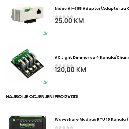
Nidec AI-485 Adaptor/Adapter za
25,00
KM
0
out of 5
AC Light Dimmer sa 4 Kanala/Channe
120,00
KM
0
out of 5
NAJBOLJE OCJENJENI PROIZVODI
Waveshare Modbus RTU 16 Kanala /