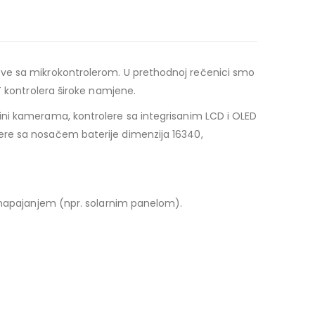
klopove sa mikrokontrolerom. U prethodnoj rečenici smo
T kontrolera široke namjene.
ini kamerama, kontrolere sa integrisanim LCD i OLED
ere sa nosačem baterije dimenzija 16340,
m napajanjem (npr. solarnim panelom).