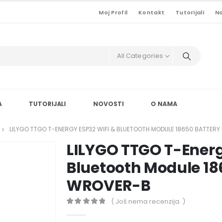
Moj Profil
Kontakt
Tutorijali
No
All Categories
A
TUTORIJALI
NOVOSTI
O NAMA
LILYGO TTGO T-ENERGY ESP32 WIFI & BLUETOOTH MODULE 18650 BATTER
LILYGO TTGO T-Energ
Bluetooth Module 18
WROVER-B
( Još nema recenzija. )
0
out of 5