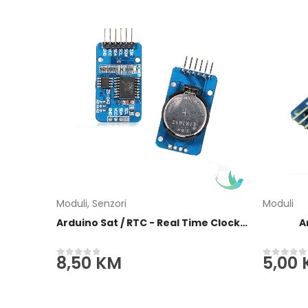
Moduli
,
Senzori
Moduli
Arduino Sat / RTC - Real Time Clock DS3231
A
8,50
KM
5,00
0
out of 5
0
out of