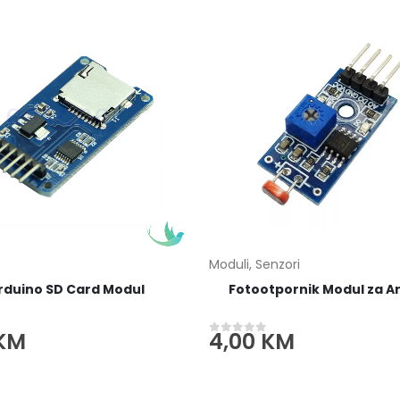
Moduli
,
Senzori
rduino SD Card Modul
Fotootpornik Modul za A
KM
4,00
KM
 5
0
out of 5