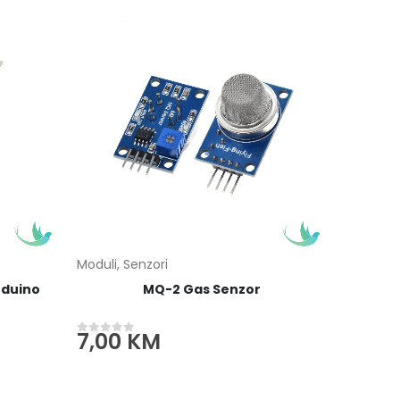
Moduli
,
Senzori
rduino
MQ-2 Gas Senzor
7,00
KM
0
out of 5