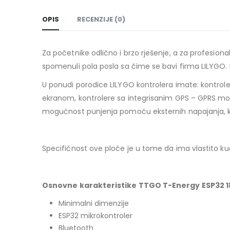
OPIS
RECENZIJE (0)
Za početnike odlično i brzo rješenje, a za profesional
spomenuli pola posla sa čime se bavi firma LILYGO. 
U ponudi porodice LILYGO kontrolera imate: kontrol
ekranom, kontrolere sa integrisanim GPS – GPRS mod
mogućnost punjenja pomoću eksternih napajanja, k
Specifičnost ove ploče je u tome da ima vlastito ku
Osnovne karakteristike TTGO T-Energy ESP32 1
Minimalni dimenzije
ESP32 mikrokontroler
Bluetooth