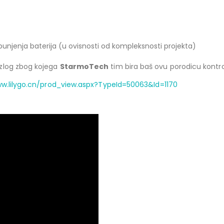
jenja baterija (u ovisnosti od kompleksnosti projekta)
azlog zbog kojega
StarmoTech
tim bira baš ovu porodicu kontro
ww.lilygo.cn/prod_view.aspx?TypeId=50063&Id=1170