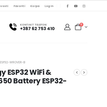
vosti
Favoriti
Korpa
Log In
KONTAKT TELEFON:
0
+387 62 753 410
Y ESP32-WROVER-B
y ESP32 WiFi &
650 Battery ESP32-