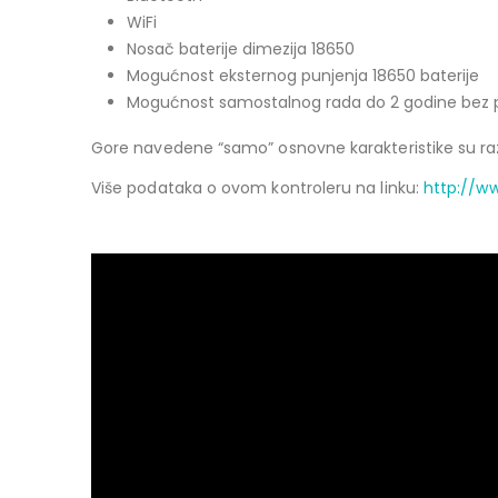
WiFi
Nosač baterije dimezija 18650
Mogućnost eksternog punjenja 18650 baterije
Mogućnost samostalnog rada do 2 godine bez pun
Gore navedene “samo” osnovne karakteristike su r
Više podataka o ovom kontroleru na linku:
http://w