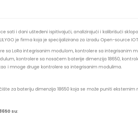
ce sati i dani ušteđeni ispitivajući, analizirajući i kalibrišući s
LILYGO je firma koja je specijalizirana za izradu Open-source IO
ere sa LoRa integrisanim modulom, kontrolere sa integrisanim m
ulum, kontrolere sa nosačem baterije dimenzija 18650, kontrol
ao i mnoge druge kontrolere sa integrisanim modulima.
ćište za bateriju dimenzija 18650 koja se može puniti eksterni
8650 su
: