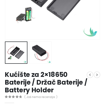
Kućište za 2×18650
Baterije / Držač Baterije /
Battery Holder
( Još nema recenzija. )
0
out of 5