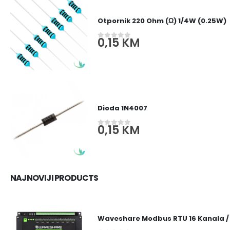
Otpornik 220 Ohm (Ω) 1/4W (0.25W)
0,15
KM
0
out of 5
Dioda 1N4007
0,15
KM
0
out of 5
NAJNOVIJI PRODUCTS
Waveshare Modbus RTU 16 Kanala /