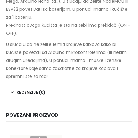
Mega, Arduino Nano itd..). U slučaju da Želite NodeMCU ili
ESP32 povezivati sa baterijom, u ponudi imamo i kućište
za 1 bateriju.
Prednost ovoga kućišta je što na sebi ima prekidač (ON –
OFF).
U slučaju da ne želite lemiti krajeve kablova kako bi
kućište povezali sa Arduino mikrokontrolerima (ili nekim
drugim uređajima), u ponudi imamo i muške i ženske
konektore koje samo zašarafite za krajeve kablova i
spremni ste za rad!
RECENZIJE (0)
POVEZANI PROIZVODI