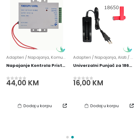
Adapteri / Napajanja
,
Komunikacije
Adapteri / Napajanja
,
Regulatori Napona
,
Alati / Instrumenti
Napajanje Kontrola Pristupa RFID 220V 12V 3A
Univerzalni Punjač za 18650 i 14500 Baterije - 4.2V 1000mAh
urrent
44,00
KM
16,00
KM
0
out of 5
0
out of 5
ice
00 KM.
Dodaj u korpu
Dodaj u korpu