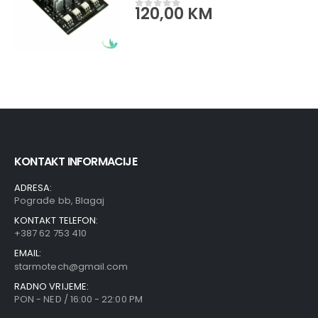
120,00
KM
0
out of 5
KONTAKT INFORMACIJE
ADRESA:
Pograđe bb, Blagaj
KONTAKT TELEFON:
+387 62 753 410
EMAIL:
starmotech@gmail.com
RADNO VRIJEME:
PON - NED / 16:00 - 22:00 PM