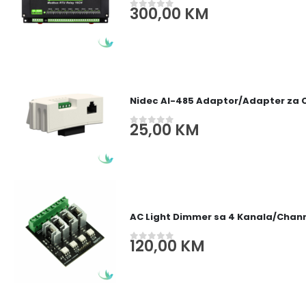
300,00
KM
0
out of 5
Nidec AI-485 Adaptor/Adapter za
25,00
KM
0
out of 5
AC Light Dimmer sa 4 Kanala/Channe
120,00
KM
0
out of 5