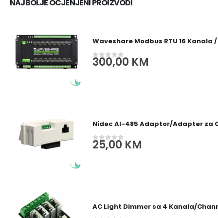
NAJBOLJE OCJENJENI PROIZVODI
Waveshare Modbus RTU 16 Kanala /
300,00
KM
0
out of 5
Nidec AI-485 Adaptor/Adapter za
25,00
KM
0
out of 5
AC Light Dimmer sa 4 Kanala/Channe