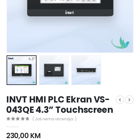
INVT HMI PLC Ekran VS-
043QE 4.3” Touchscreen
( Još nema recenzija. )
0
out of 5
230,00
KM