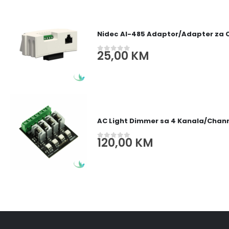
Nidec AI-485 Adaptor/Adapter za
25,00
KM
0
out of 5
AC Light Dimmer sa 4 Kanala/Channe
120,00
KM
0
out of 5