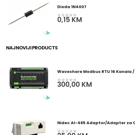
Dioda 1N4007
0,15
KM
0
out of 5
NAJNOVIJI PRODUCTS
Waveshare Modbus RTU 16 Kanala /
300,00
KM
0
out of 5
Nidec AI-485 Adaptor/Adapter za