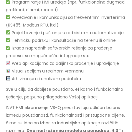
Programiranje HMI uređaja (npr. funkcionalna dugmad,
grafikoni, alarmi, recepti)
Povezivanje i komunikaciju sa frekventnim inverterima
(RS485, Modbus RTU, itd.)
Projektovanje i puštanje u rad sistema automatizacije
Tehničku podršku i konsultacije na terenu ili online
Izrada naprednih softverskih rešenja za praćenje
procesa, sa mogućnošću integracije sa:
Web aplikacijama za daljinsko praćenje i upravljanje
Vizualizacijom u realnom vremenu
Arhiviranjem i analizom podataka
Sve u cilju da dobijete pouzdano, efikasno i funkcionalno
rješenje, potpuno prilagođeno Vašoj aplikaciji.
INVT HMI ekrani serije VS-Q predstavljaju odličan balans
između pouzdanosti, funkcionalnosti i pristupačne cijene,
čime su idealan izbor za industrijske aplikacije različitih
razmjera.
Dva najtraženija modela u ponudi su: 4.3” i