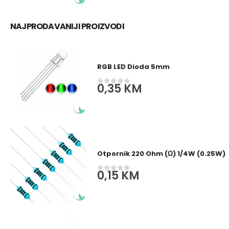
NAJPRODAVANIJI PROIZVODI
RGB LED Dioda 5mm
0,35
KM
0
out of 5
Otpornik 220 Ohm (Ω) 1/4W (0.25W)
0,15
KM
0
out of 5