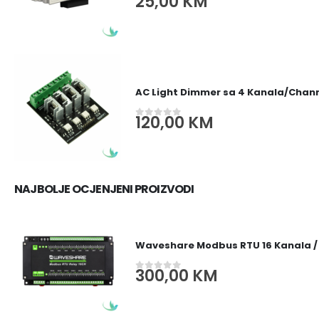
25,00
KM
0
out of 5
AC Light Dimmer sa 4 Kanala/Channe
120,00
KM
0
out of 5
NAJBOLJE OCJENJENI PROIZVODI
Waveshare Modbus RTU 16 Kanala /
300,00
KM
0
out of 5