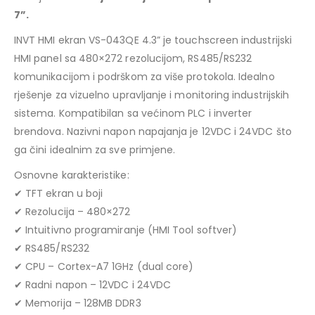
7”.
INVT HMI ekran VS-043QE 4.3” je touchscreen industrijski
HMI panel sa 480×272 rezolucijom, RS485/RS232
komunikacijom i podrškom za više protokola. Idealno
rješenje za vizuelno upravljanje i monitoring industrijskih
sistema. Kompatibilan sa većinom PLC i inverter
brendova. Nazivni napon napajanja je 12VDC i 24VDC što
ga čini idealnim za sve primjene.
Osnovne karakteristike:
✔ TFT ekran u boji
✔ Rezolucija – 480×272
✔ Intuitivno programiranje (HMI Tool softver)
✔ RS485/RS232
✔ CPU – Cortex-A7 1GHz (dual core)
✔ Radni napon – 12VDC i 24VDC
✔ Memorija – 128MB DDR3