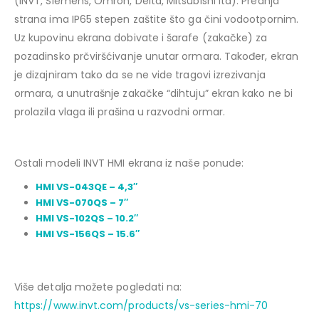
(INVT, Siemens, Omron, Delta, Mitsubishi itd). Prednja
strana ima IP65 stepen zaštite što ga čini vodootpornim.
Uz kupovinu ekrana dobivate i šarafe (zakačke) za
pozadinsko prčviršćivanje unutar ormara. Također, ekran
je dizajniram tako da se ne vide tragovi izrezivanja
ormara, a unutrašnje zakačke “dihtuju” ekran kako ne bi
prolazila vlaga ili prašina u razvodni ormar.
Ostali modeli INVT HMI ekrana iz naše ponude:
HMI VS-043QE – 4,3″
HMI VS-070QS – 7″
HMI VS-102QS – 10.2″
HMI VS-156QS – 15.6″
Više detalja možete pogledati na:
https://www.invt.com/products/vs-series-hmi-70