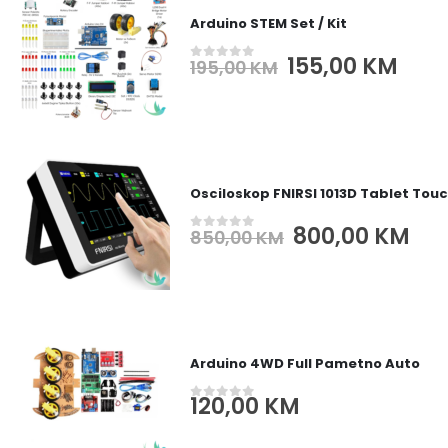
Arduino STEM Set / Kit
Original
Cur
155,00
KM
195,00
KM
0
out of 5
price
pric
was:
is:
195,00 KM.
155,
Osciloskop FNIRSI 1013D Tablet Tou
Original
Cur
800,00
KM
850,00
KM
0
out of 5
price
pri
was:
is:
850,00 KM.
800
Arduino 4WD Full Pametno Auto
120,00
KM
0
out of 5