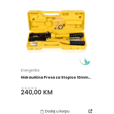
Energetika
Hidraulična Presa za Stopice 10mm² - 120mm² Električari Električare
240,00
KM
0
out of 5
Dodaj u korpu