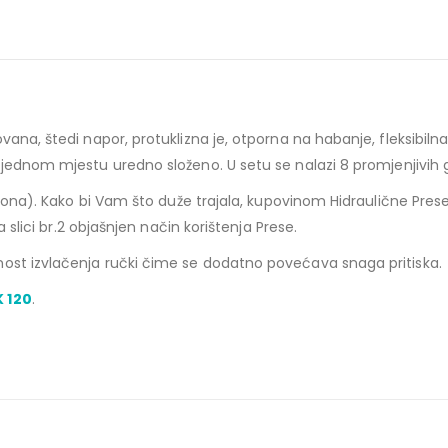
ana, štedi napor, protuklizna je, otporna na habanje, fleksibiln
jednom mjestu uredno složeno. U setu se nalazi 8 promjenjivih gla
5 tona). Kako bi Vam što duže trajala, kupovinom Hidraulične Pres
a slici br.2 objašnjen način korištenja Prese.
ost izvlačenja ručki čime se dodatno povećava snaga pritiska.
K 120
.