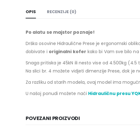
OPIS
RECENZIJE (0)
Po alatu se majstor poznaje!
Drška osovine Hidraulične Prese je ergonomski oblikov
dobivate i
originalni kofer
kako bi Vam sve bilo na 
Snaga pritiska je 45kN ili nesto vise od 4.500kg (4.
Na slici br. 4 možete vidjeti dimenzije Prese, dok je n
Za razliku od starih modela, ovaj model ima mogućn
U našoj ponudi možete naći
Hidrauličnu presu YQ
POVEZANI PROIZVODI