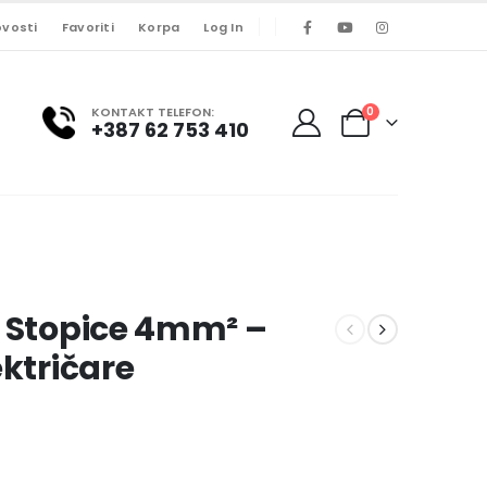
vosti
Favoriti
Korpa
Log In
KONTAKT TELEFON:
0
+387 62 753 410
a Stopice 4mm² –
ektričare