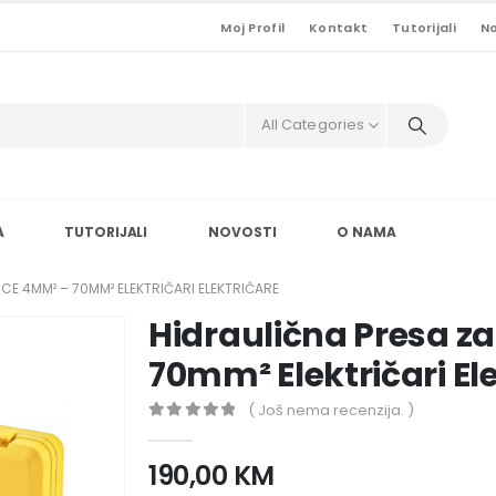
Moj Profil
Kontakt
Tutorijali
No
All Categories
A
TUTORIJALI
NOVOSTI
O NAMA
CE 4MM² – 70MM² ELEKTRIČARI ELEKTRIČARE
Hidraulična Presa z
70mm² Električari El
( Još nema recenzija. )
0
out of 5
190,00
KM