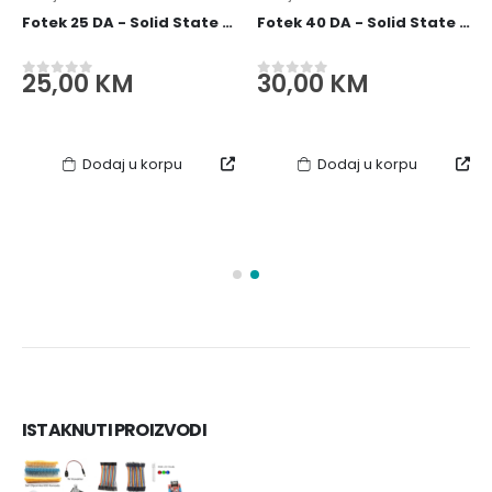
Fotek 25 DA - Solid State Relay / SSR Relej
Fotek 40 DA - Solid State Relay / SSR Relej
Current
25,00
KM
30,00
KM
0
out of 5
0
out of 5
price
is:
.
25,00 KM.
Dodaj u korpu
Dodaj u korpu
ISTAKNUTI PROIZVODI