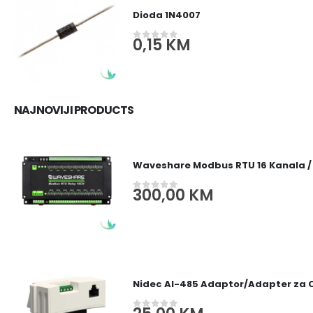
Dioda 1N4007
0,15
KM
0
out of 5
NAJNOVIJI PRODUCTS
Waveshare Modbus RTU 16 Kanala /
300,00
KM
0
out of 5
Nidec AI-485 Adaptor/Adapter za