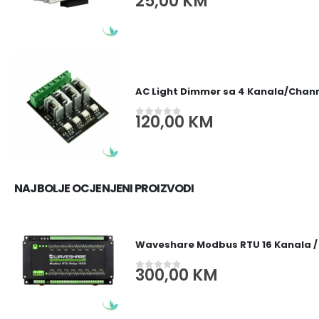
25,00
KM
0
out of 5
AC Light Dimmer sa 4 Kanala/Channe
120,00
KM
0
out of 5
NAJBOLJE OCJENJENI PROIZVODI
Waveshare Modbus RTU 16 Kanala /
300,00
KM
0
out of 5