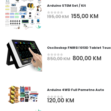
Arduino STEM Set / Kit
Original
Cur
155,00
KM
195,00
KM
0
out of 5
price
pric
was:
is:
195,00 KM.
155,
Osciloskop FNIRSI 1013D Tablet Tou
Original
Cur
800,00
KM
850,00
KM
0
out of 5
price
pri
was:
is:
850,00 KM.
800
Arduino 4WD Full Pametno Auto
120,00
KM
0
out of 5