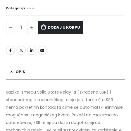
Kategorija:
Releji
DODAJ U KORPU
OPIS
Razlika između Solid State Relay-a (skraćeno SSR) i
standardnog ili mehaničkog releja je u tome što SSR
nema pokretnih kontakata čime se automatski eliminiše
mogućnost meganičkog kvara. Pazeći na maksimalno
opterećenje, SSR releji su dosta dugotrajniji od
mehaničkih releja. Ovi releji su predviđeni za korištenje AC