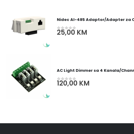
Nidec AI-485 Adaptor/Adapter za
25,00
KM
0
out of 5
AC Light Dimmer sa 4 Kanala/Channe
120,00
KM
0
out of 5