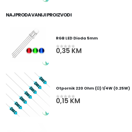
NAJPRODAVANIJI PROIZVODI
RGB LED Dioda 5mm
0,35
KM
0
out of 5
Otpornik 220 Ohm (Ω) 1/4W (0.25W)
0,15
KM
0
out of 5