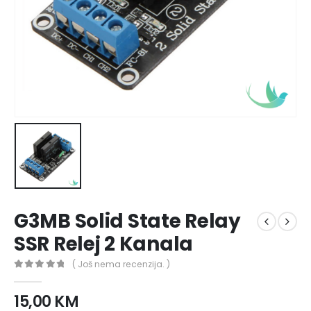
G3MB Solid State Relay
SSR Relej 2 Kanala
( Još nema recenzija. )
0
out of 5
15,00
KM