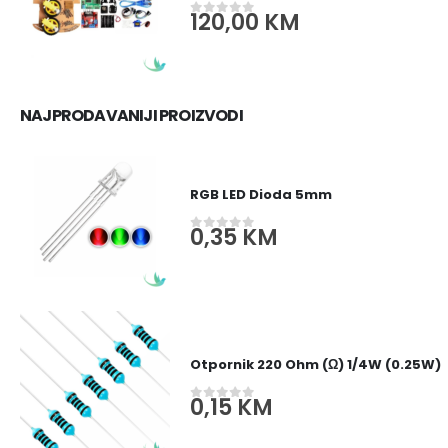
120,00
KM
0
out of 5
NAJPRODAVANIJI PROIZVODI
RGB LED Dioda 5mm
0,35
KM
0
out of 5
Otpornik 220 Ohm (Ω) 1/4W (0.25W)
0,15
KM
0
out of 5