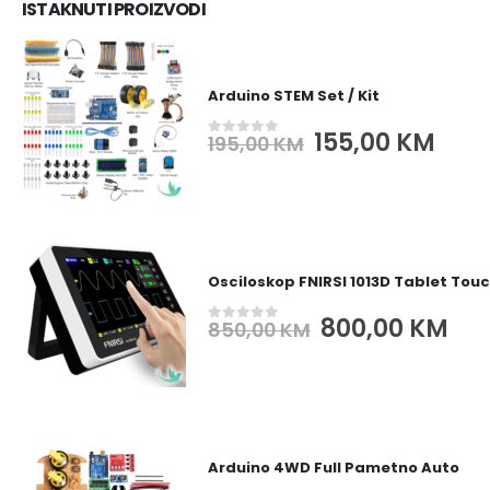
ISTAKNUTI PROIZVODI
Arduino STEM Set / Kit
Original
Cur
155,00
KM
195,00
KM
0
out of 5
price
pric
was:
is:
195,00 KM.
155,
Osciloskop FNIRSI 1013D Tablet Tou
Original
Cur
800,00
KM
850,00
KM
0
out of 5
price
pri
was:
is:
850,00 KM.
800
Arduino 4WD Full Pametno Auto