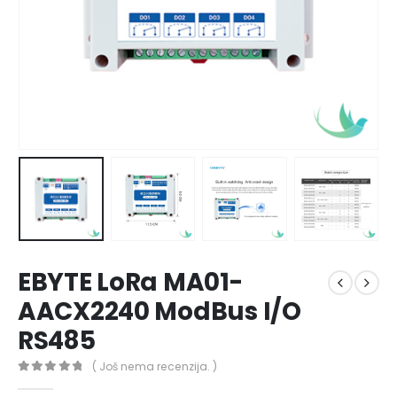
EBYTE LoRa MA01-
AACX2240 ModBus I/O
RS485
( Još nema recenzija. )
0
out of 5