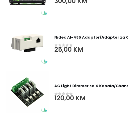
300,00
KM
0
out of 5
Nidec AI-485 Adaptor/Adapter za
25,00
KM
0
out of 5
AC Light Dimmer sa 4 Kanala/Channe
120,00
KM
0
out of 5