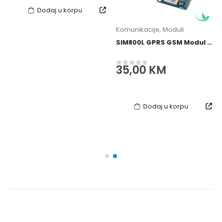
40,00 KM.
35,00 KM.
Dodaj u korpu
Komunikacije
,
Moduli
SIM800L GPRS GSM Modul za Arduino
35,00
KM
0
out of 5
Dodaj u korpu