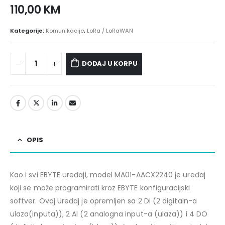
110,00
KM
Kategorije:
Komunikacije
,
LoRa / LoRaWAN
DODAJ U KORPU
OPIS
Kao i svi EBYTE uređaji, model MA01-AACX2240 je uređaj
koji se može programirati kroz EBYTE konfiguracijski
softver. Ovaj Uređaj je opremljen sa 2 DI (2 digitaln-a
ulaza(inputa)), 2 AI (2 analogna input-a (ulaza)) i 4 DO