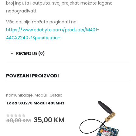
broj inputa i outputa, svoj projekat možete lagano
nadograđivati.
Više detalja možete pogledati na:
https://www.cdebyte.com/products/MA01-
AACX2240#Specification
RECENZIJE (0)
POVEZANI PROIZVODI
Komunikacije
,
Moduli
,
Ostalo
-13%
LoRa SX1278 Modul 433MHz
Original
Current
35,00
KM
40,00
KM
0
out of 5
price
price
was:
is: