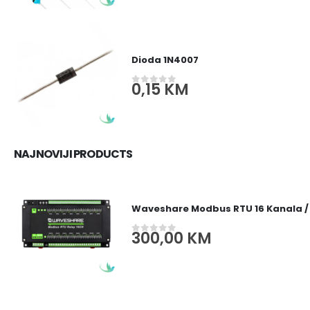
Dioda 1N4007
0,15
KM
0
out of 5
NAJNOVIJI PRODUCTS
Waveshare Modbus RTU 16 Kanala /
300,00
KM
0
out of 5