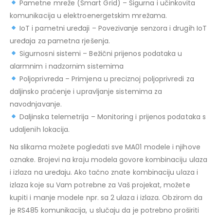
Pametne mreže (Smart Grid) – Sigurna i učinkovita
komunikacija u elektroenergetskim mrežama.
IoT i pametni uređaji – Povezivanje senzora i drugih IoT
uređaja za pametna rješenja.
Sigurnosni sistemi – Bežični prijenos podataka u
alarmnim i nadzornim sistemima
Poljoprivreda – Primjena u preciznoj poljoprivredi za
daljinsko praćenje i upravljanje sistemima za
navodnjavanje.
Daljinska telemetrija – Monitoring i prijenos podataka s
udaljenih lokacija.
Na slikama možete pogledati sve MA01 modele i njihove
oznake. Brojevi na kraju modela govore kombinaciju ulaza
i izlaza na uređaju. Ako tačno znate kombinaciju ulaza i
izlaza koje su Vam potrebne za Vaš projekat, možete
kupiti i manje modele npr. sa 2 ulaza i izlaza. Obzirom da
je RS485 komunikacija, u slučaju da je potrebno proširiti