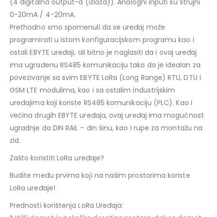
(4 digitalna output-a (izlaza)). Analogni inputi su strujni
0-20mA / 4-20mA.
Prethodno smo spomenuli da se uređaj može
programirati u istom konfiguracijskom programu kao i
ostali EBYTE uređaji, ali bitno je naglasiti da i ovaj uređaj
ima ugrađenu RS485 komunikaciju tako da je idealan za
povezivanje sa svim EBYTE LoRa (Long Range) RTU, DTU i
GSM LTE modulima, kao i sa ostalim industrijskim
uređajima koji koriste RS485 komunikaciju (PLC). Kao i
većina drugih EBYTE uređaja, ovaj uređaj ima mogućnost
ugradnje da DIN RAIL – din šinu, kao i rupe za montažu na
zid.
Zašto koristiti LoRa uređaje?
Budite među prvima koji na našim prostorima koriste
LoRa uređaje!
Prednosti korištenja LoRa Uređaja: