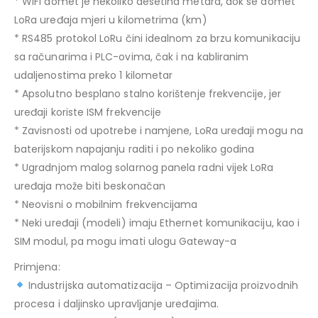
* WiFi domet je nekoliko desetina metara, dok se domet
LoRa uređaja mjeri u kilometrima (km)
* RS485 protokol LoRu čini idealnom za brzu komunikaciju
sa računarima i PLC-ovima, čak i na kabliranim
udaljenostima preko 1 kilometar
* Apsolutno besplano stalno korištenje frekvencije, jer
uređaji koriste ISM frekvencije
* Zavisnosti od upotrebe i namjene, LoRa uređaji mogu na
baterijskom napajanju raditi i po nekoliko godina
* Ugradnjom malog solarnog panela radni vijek LoRa
uređaja može biti beskonačan
* Neovisni o mobilnim frekvencijama
* Neki uređaji (modeli) imaju Ethernet komunikaciju, kao i
SIM modul, pa mogu imati ulogu Gateway-a
Primjena:
Industrijska automatizacija – Optimizacija proizvodnih
procesa i daljinsko upravljanje uređajima.