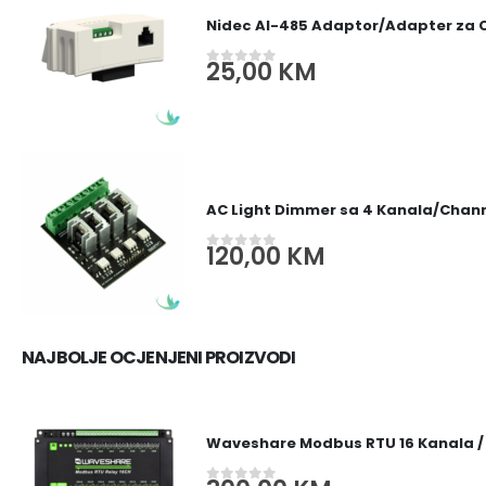
Nidec AI-485 Adaptor/Adapter za
25,00
KM
0
out of 5
AC Light Dimmer sa 4 Kanala/Channe
120,00
KM
0
out of 5
NAJBOLJE OCJENJENI PROIZVODI
Waveshare Modbus RTU 16 Kanala /