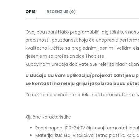
OPIS
RECENZIJE (0)
Ovaj pouzdani i lako programabilni digitalni termo
preciznost i pouzdanost koja će unaprediti performan
kvalitetno kućište sa preglednim, jasnim i velikim 
rješenjem za profesionalce i hobiste.
Kupovinom uređaja dobivate SSR relej sa hladnjak
U slučaju da Vam aplikacija/projekat zahtjeva p
se kontakti na releju griju i jako brzo budu ošte
Za razliku od običnim modela, naš termostat ima i i
Ključne karakteristike:
Radni napon: 100-240V čini ovaj termostat idealn
Materijal kućišta: Visokokvalitetna plastika koja