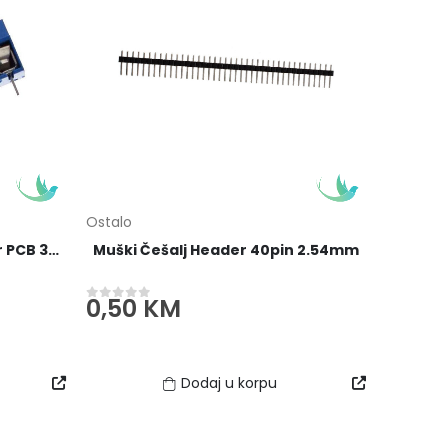
Ostalo
KF301-3P Terminal Konektor PCB 3-pina
Muški Češalj Header 40pin 2.54mm
0,50
KM
0
out of 5
Dodaj u korpu