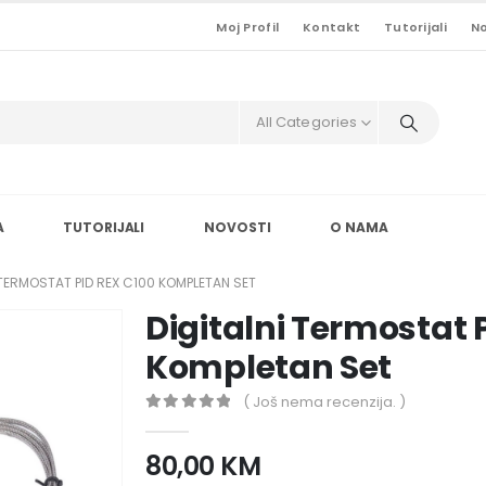
Moj Profil
Kontakt
Tutorijali
No
All Categories
A
TUTORIJALI
NOVOSTI
O NAMA
 TERMOSTAT PID REX C100 KOMPLETAN SET
Digitalni Termostat 
Kompletan Set
( Još nema recenzija. )
0
out of 5
80,00
KM