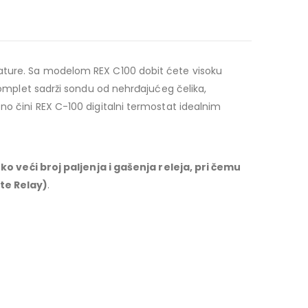
rature. Sa modelom REX C100 dobit ćete visoku
 komplet sadrži sondu od nehrđajućeg čelika,
no čini REX C-100 digitalni termostat idealnim
 veći broj paljenja i gašenja releja, pri čemu
ate Relay)
.