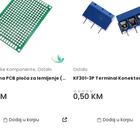
ičke Komponente
,
Ostalo
Ostalo
Dvostrana PCB ploča za lemljenje (prototype) 6x4 cm
KM
0,50
KM
 5
0
out of 5
Dodaj u korpu
Dodaj u korpu