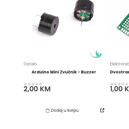
Ostalo
Elektron
Arduino Mini Zvučnik - Buzzer
2,00
KM
1,00
0
out of 5
0
out of
Dodaj u korpu