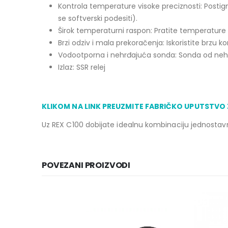
Kontrola temperature visoke preciznosti: Posti
se softverski podesiti).
Širok temperaturni raspon: Pratite temperatur
Brzi odziv i mala prekoračenja: Iskoristite brzu 
Vodootporna i nehrđajuća sonda: Sonda od nehrđ
Izlaz: SSR relej
KLIKOM NA LINK PREUZMITE FABRIČKO UPUTSTVO
Uz REX C100 dobijate idealnu kombinaciju jednostavno
POVEZANI PROIZVODI