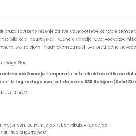
stat pruža savršeno rešenje za sve Vaše potrebe kontrole tempe
se bilo koje industrijske ili kućne aplikacije. Ovaj vodootporni
ekranom, SSR relejom i hladnjakom za relej. Sve prethodno navede
om snage 25A
recizno održavanje temperature to direktno utiče na daleko
ćeni. Iz tog razloga ovaj set dolazi sa SSR Relejom (Solid St
zlaz za ALARM!
im, jer Vam za isti nije potreban nikakav ispravljač
 osigurava dugotrajnost