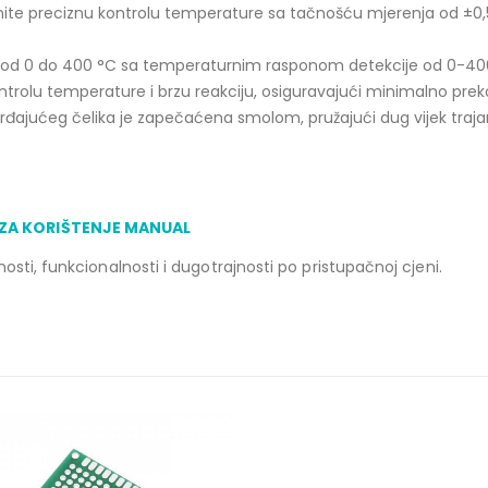
gnite preciznu kontrolu temperature sa tačnošću mjerenja od ±0
e od 0 do 400 °C sa temperaturnim rasponom detekcije od 0-40
kontrolu temperature i brzu reakciju, osiguravajući minimalno pre
ajućeg čelika je zapečaćena smolom, pružajući dug vijek trajanj
 ZA KORIŠTENJE MANUAL
sti, funkcionalnosti i dugotrajnosti po pristupačnoj cjeni.