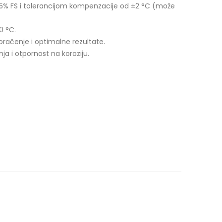
,5% FS i tolerancijom kompenzacije od ±2 °C (može
0 °C.
koračenje i optimalne rezultate.
a i otpornost na koroziju.