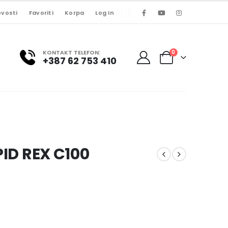
vosti
Favoriti
Korpa
Log In
KONTAKT TELEFON:
0
+387 62 753 410
PID REX C100