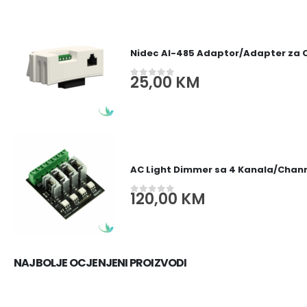
Nidec AI-485 Adaptor/Adapter za
25,00
KM
0
out of 5
AC Light Dimmer sa 4 Kanala/Channe
120,00
KM
0
out of 5
NAJBOLJE OCJENJENI PROIZVODI