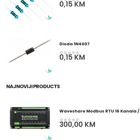
0,15
KM
0
out of 5
Dioda 1N4007
0,15
KM
0
out of 5
NAJNOVIJI PRODUCTS
Waveshare Modbus RTU 16 Kanala /
300,00
KM
0
out of 5