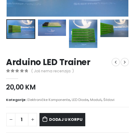
Arduino LED Trainer
( Još nema recenzija. )
0
out of 5
20,00
KM
Kategorije:
Elektroničke Komponente
,
LED Diode
,
Moduli
,
Šildovi
DODAJ U KORPU