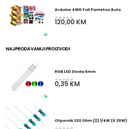
Arduino 4WD Full Pametno Auto
120,00
KM
0
out of 5
NAJPRODAVANIJI PROIZVODI
RGB LED Dioda 5mm
0,35
KM
0
out of 5
Otpornik 220 Ohm (Ω) 1/4W (0.25W)