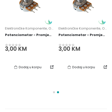
Elektroničke Komponente
,
Otpornici / Potenciometri
Elektroničke Komponente
,
Otpornici / Potenciometri
Potenciometar - Promjenjivi Otpornik B100k B100kOhm
Potenciometar - Promjenjivi Otpornik B2k B2kOhm
3,00
KM
3,00
KM
0
out of 5
0
out of 5
Dodaj u korpu
Dodaj u korpu