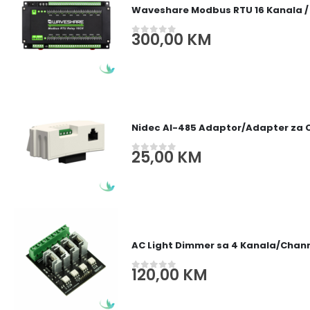
Waveshare Modbus RTU 16 Kanala /
300,00
KM
0
out of 5
Nidec AI-485 Adaptor/Adapter za
25,00
KM
0
out of 5
AC Light Dimmer sa 4 Kanala/Channe
120,00
KM
0
out of 5