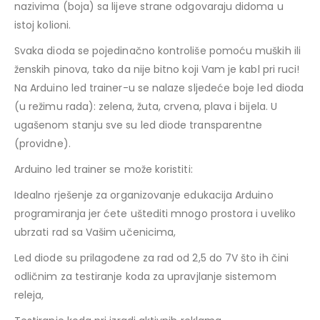
nazivima (boja) sa lijeve strane odgovaraju didoma u
istoj kolioni.
Svaka dioda se pojedinačno kontroliše pomoću muških ili
ženskih pinova, tako da nije bitno koji Vam je kabl pri ruci!
Na Arduino led trainer-u se nalaze sljedeće boje led dioda
(u režimu rada): zelena, žuta, crvena, plava i bijela. U
ugašenom stanju sve su led diode transparentne
(providne).
Arduino led trainer se može koristiti:
Idealno rješenje za organizovanje edukacija Arduino
programiranja jer ćete uštediti mnogo prostora i uveliko
ubrzati rad sa Vašim učenicima,
Led diode su prilagođene za rad od 2,5 do 7V što ih čini
odličnim za testiranje koda za upravjlanje sistemom
releja,