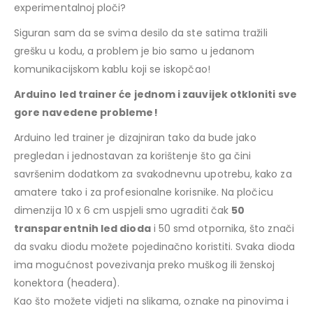
experimentalnoj ploči?
Siguran sam da se svima desilo da ste satima tražili
grešku u kodu, a problem je bio samo u jedanom
komunikacijskom kablu koji se iskopčao!
Arduino led trainer će jednom i zauvijek otkloniti sve
gore navedene probleme!
Arduino led trainer je dizajniran tako da bude jako
pregledan i jednostavan za korištenje što ga čini
savršenim dodatkom za svakodnevnu upotrebu, kako za
amatere tako i za profesionalne korisnike. Na pločicu
dimenzija 10 x 6 cm uspjeli smo ugraditi čak
50
transparentnih led dioda
i 50 smd otpornika, što znači
da svaku diodu možete pojedinačno koristiti. Svaka dioda
ima mogućnost povezivanja preko muškog ili ženskoj
konektora (headera).
Kao što možete vidjeti na slikama, oznake na pinovima i