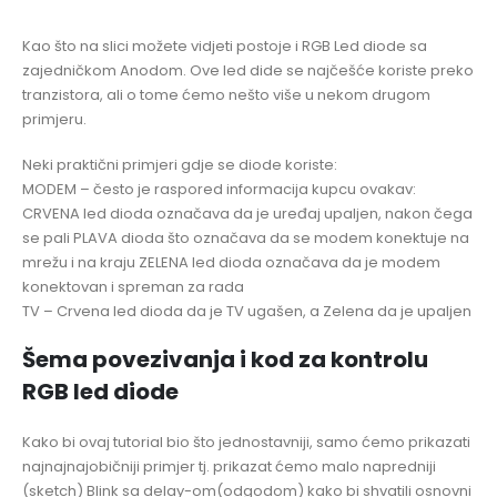
Kao što na slici možete vidjeti postoje i RGB Led diode sa
zajedničkom Anodom. Ove led dide se najčešće koriste preko
tranzistora, ali o tome ćemo nešto više u nekom drugom
primjeru.
Neki praktični primjeri gdje se diode koriste:
MODEM – često je raspored informacija kupcu ovakav:
CRVENA led dioda označava da je uređaj upaljen, nakon čega
se pali PLAVA dioda što označava da se modem konektuje na
mrežu i na kraju ZELENA led dioda označava da je modem
konektovan i spreman za rada
TV – Crvena led dioda da je TV ugašen, a Zelena da je upaljen
Šema povezivanja i kod za kontrolu
RGB led diode
Kako bi ovaj tutorial bio što jednostavniji, samo ćemo prikazati
najnajnajobičniji primjer tj. prikazat ćemo malo napredniji
(sketch) Blink sa delay-om(odgodom) kako bi shvatili osnovni