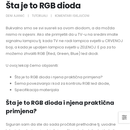
Šta je to RGB dioda
ZA
DENI AJANIĆ
TUTORIJALI
KOMENTARI ISKLJUČENI
ŠTA
Bukvalno smo se svi susreli sa ovom diodom, a da možda
JE
nismo ni svjesni. Ako ste primjetili da u TV-u na sredini imate
TO
signalnu lampicu tj. kada TV ne radi lampica svijetli u CRVENOJ
RGB
boji, a kada je upaljen lampica svijetli u ZELENOJ. E pa za to
DIODA
možemo zhvaliti RGB (Red, Green, Blue) led diodi.
U ovoj lekciji ćemo objasniti:
Šta je to RGB dioda i njena praktična primjena?
Šema povezivanja i kod za kontrolu RGB led diode,
Specifikacija materijala
Šta je to RGB dioda i njena praktična
primjena?
Siguran sam da ste do sada pročitali prethodne tj. uvodne