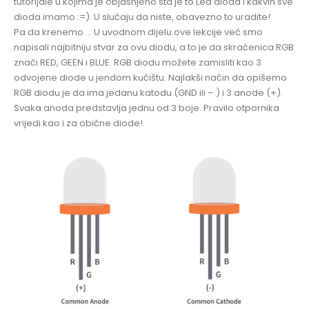
tutorijale u kojima je objašnjeno šta je to Led dioda i kakvih sve
dioda imamo :=). U slučaju da niste, obavezno to uradite!
Pa da krenemo … U uvodnom dijelu ove lekcije već smo
napisali najbitniju stvar za ovu diodu, a to je da skraćenica RGB
znači RED, GEEN i BLUE. RGB diodu možete zamisliti kao 3
odvojene diode u jendom kućištu. Najlakši način da opišemo
RGB diodu je da ima jedanu katodu (GND ili – ) i 3 anode (+).
Svaka anoda predstavlja jednu od 3 boje. Pravilo otpornika
vrijedi kao i za obične diode!