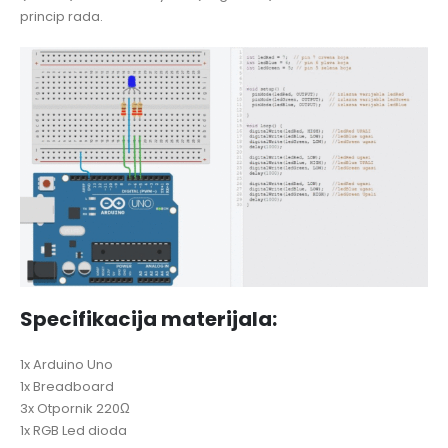
princip rada.
Specifikacija materijala:
1x Arduino Uno
1x Breadboard
3x Otpornik 220Ω
1x RGB Led dioda