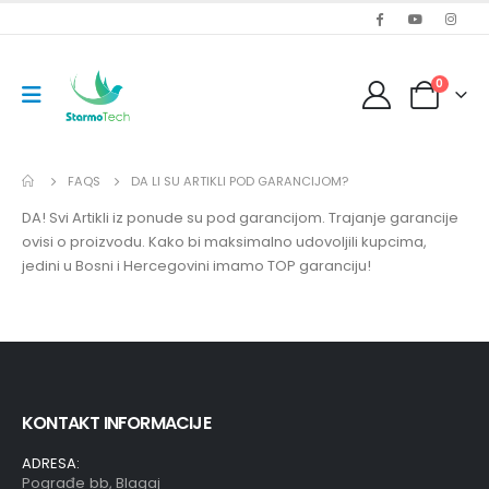
0
FAQS
DA LI SU ARTIKLI POD GARANCIJOM?
DA! Svi Artikli iz ponude su pod garancijom. Trajanje garancije
ovisi o proizvodu. Kako bi maksimalno udovoljili kupcima,
jedini u Bosni i Hercegovini imamo TOP garanciju!
KONTAKT INFORMACIJE
ADRESA:
Pograđe bb, Blagaj