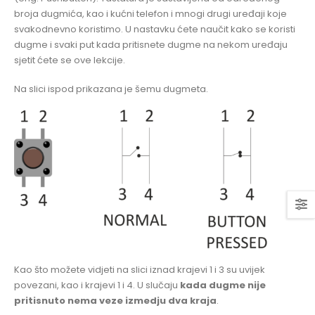
/
broja dugmića, kao i kućni telefon i mnogi drugi uređaji koje
PULL-
svakodnevno koristimo. U nastavku ćete naučit kako se koristi
DOWN
dugme i svaki put kada pritisnete dugme na nekom uređaju
)
sjetit ćete se ove lekcije.
Na slici ispod prikazana je šemu dugmeta.
Kao što možete vidjeti na slici iznad krajevi 1 i 3 su uvijek
povezani, kao i krajevi 1 i 4. U slučaju
kada dugme nije
pritisnuto nema veze izmedju dva kraja
.