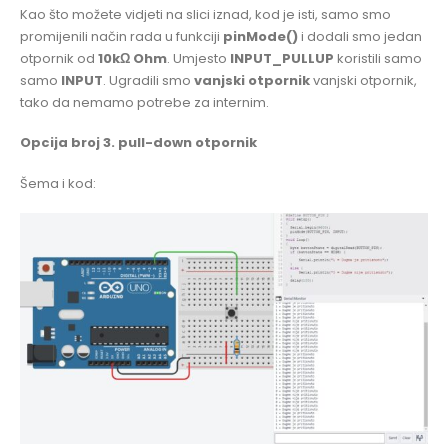
Kao što možete vidjeti na slici iznad, kod je isti, samo smo
promijenili način rada u funkciji
pinMode()
i dodali smo jedan
otpornik od
10kΩ Ohm
. Umjesto
INPUT_PULLUP
koristili samo
samo
INPUT
. Ugradili smo
vanjski otpornik
vanjski otpornik,
tako da nemamo potrebe za internim.
Opcija broj 3. pull-down otpornik
Šema i kod: