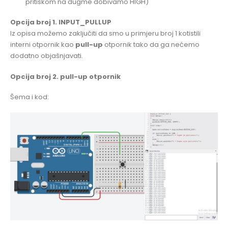
pritiskom na dugme dobivamo HIGH)
Opcija broj 1. INPUT_PULLUP
Iz opisa možemo zaključiti da smo u primjeru broj 1 kotistili
interni otpornik kao
pull-up
otpornik tako da ga nećemo
dodatno objašnjavati.
Opcija broj 2. pull-up otpornik
Šema i kod: