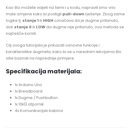
Kao što možete vidjeti na šemi i u kodu, napravili smo vrlo
male izmjene kako bi postigli
pull-down
rješenje. Zbog same
logike tj.
stanje 1
ili
HIGH
označava da je dugme pritisnuto,
dok
stanje 0
ili
LOW
da dugme nije pritisnuto, ova metoda se
najčešće koristi.
Cilj ovoga tutorijala je prikazati osnovne funkcije i
karakteristike dugmeta, kako bi se u narednim lekcijama što
više bazirali na naprednije primjere.
Specifikacija materijala:
1x Arduino Uno
1x Breadboard
1x Dugme / Pushbutton
1x 10kΩ otpornik
4x Komunikacijski kablovi