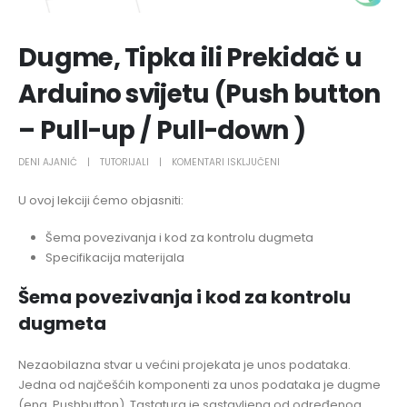
Dugme, Tipka ili Prekidač u
Arduino svijetu (Push button
– Pull-up / Pull-down )
ZA
DENI AJANIĆ
TUTORIJALI
KOMENTARI ISKLJUČENI
DUGME,
U ovoj lekciji ćemo objasniti:
TIPKA
ILI
Šema povezivanja i kod za kontrolu dugmeta
PREKIDAČ
Specifikacija materijala
U
ARDUINO
Šema povezivanja i kod za kontrolu
SVIJETU
dugmeta
(PUSH
BUTTON
–
Nezaobilazna stvar u većini projekata je unos podataka.
PULL-
Jedna od najčešćih komponenti za unos podataka je dugme
UP
(eng. Pushbutton). Tastatura je sastavljena od određenog