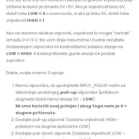
očitava Arduino je između 0V i 5V. Ako je vrijednost blizu 0V,
dobit ćete
LOW
ili
0
u svom kodu, a ako je blizu 5V, dobit ćete
vrijednost
HIGH
ili
1
.
Ako ne stavimo nikakav otpornik, vrijednost bi mogla “varirati”
između 0 V i 5 V, što vam daje nasumične i čudne rezultate.
Dodavanjem otpornika mi kontrolišemo zadano stanje na
LOW
ili
HIGH
. A kada pritisnete gumb stanje će postati
suprotno.
Dakle, ovdje imamo 3 opcije:
Nema otpornika, ali upotrijebite INPUT_PULLUP način za
aktiviranje unutarnjeg
pull-up
otpornika (pritiskom
dugmeta dobit ćemo stanje 0V –
LOW
)
Mi smo koristili ovaj primjer i zbog toga nam je
0 =
dugme pritisnuto
.
Dodajte pull-up otpornik (zadana vrijednost: HIGH –
pritiskom na dugme dobivamo LOW)
Dodajte pull-down otpornik (zadana vrijednost: LOW –