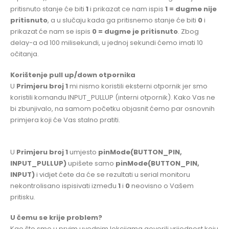
pritisnuto stanje će biti
1
i prikazat ce nam ispis
1 = dugme nije
pritisnuto
, a u slučaju kada ga pritisnemo stanje će biti
0
i
prikazat će nam se ispis
0 = dugme je pritisnuto
. Zbog
delay-a od 100 milisekundi, u jednoj sekundi ćemo imati 10
očitanja.
Korištenje pull up/down otpornika
U
Primjeru broj 1
mi nismo koristili eksterni otpornik jer smo
koristili komandu INPUT_PULLUP (interni otpornik). Kako Vas ne
bi zbunjivalo, na samom početku objasnit ćemo par osnovnih
primjera koji će Vas stalno pratiti.
U
Primjeru broj 1
umjesto
pinMode(BUTTON_PIN,
INPUT_PULLUP)
upišete samo
pinMode(BUTTON_PIN,
INPUT)
i vidjet ćete da će se rezultati u serial monitoru
nekontrolisano ispisivati između
1
i
0
neovisno o Vašem
pritisku.
U čemu se krije problem?
Kao što smo u prvim uvodnim lekcijama govorili vrijednost koju