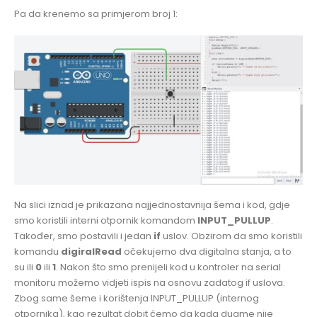
Pa da krenemo sa primjerom broj 1:
Na slici iznad je prikazana najjednostavnija šema i kod, gdje
smo koristili interni otpornik komandom
INPUT_PULLUP
.
Također, smo postavili i jedan
if
uslov. Obzirom da smo koristili
komandu
digiralRead
očekujemo dva digitalna stanja, a to
su ili
0
ili
1
. Nakon što smo prenijeli kod u kontroler na serial
monitoru možemo vidjeti ispis na osnovu zadatog if uslova.
Zbog same šeme i korištenja INPUT_PULLUP (internog
otpornika), kao rezultat dobit ćemo da kada dugme nije